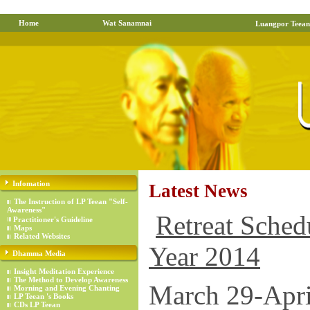
Home
Wat Sanamnai
Luangpor Teean
Infomation
Latest News
The Instruction of LP Teean "Self-
Awareness"
Retreat Sched
Practitioner's Guideline
Maps
Related Websites
Year 2014
Dhamma Media
Insight Meditation Experience
The Method to Develop Awareness
March 2
Morning and Evening Chanting
LP Teean 's Books
CDs LP Teean