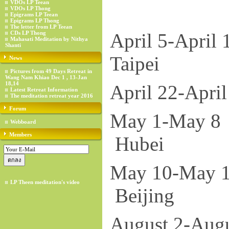
VDOs LP Teean
VDOs LP Thong
Epigrams LP Teean
Epigrams LP Thong
The letter from LP Teean
CDs LP Thong
April
Mahasati Meditation by Nithya
Shanti
Taipei
News
Pictures from 49 Days Retreat in
Wang Nam Khiao Dec 1 , 13-Jan
18,14
April 2
Latest Retreat Information
The meditation retreat year 2016
Forum
May 
Webboard
Members
Hubei
May 
LP Theen meditation's video
Beijing
August 