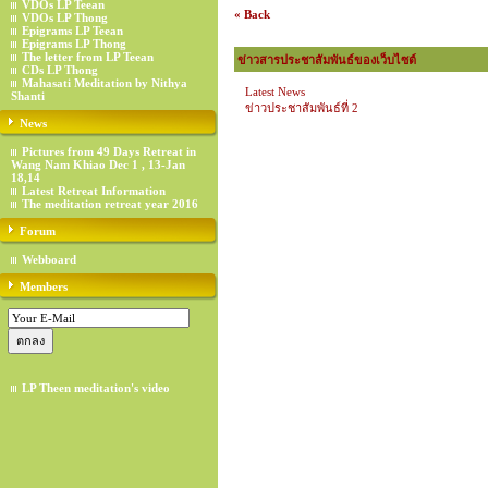
VDOs LP Teean
« Back
VDOs LP Thong
Epigrams LP Teean
Epigrams LP Thong
The letter from LP Teean
ข่าวสารประชาสัมพันธ์ของเว็บไซต์
CDs LP Thong
Mahasati Meditation by Nithya
Latest News
Shanti
ข่าวประชาสัมพันธ์ที่ 2
News
Pictures from 49 Days Retreat in
Wang Nam Khiao Dec 1 , 13-Jan
18,14
Latest Retreat Information
The meditation retreat year 2016
Forum
Webboard
Members
LP Theen meditation's video