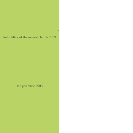
>
Rebuilding of the natural church 2009
the past view 2003