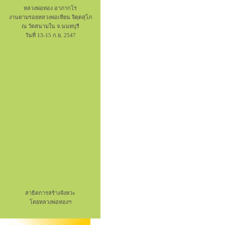
หลวงพ่อทอง อาภากโร
งานตามรอยหลวงพ่อเทียน จิตฺตสุโภ
ณ วัดสนามใน จ.นนทบุรี
วันที่ 13-15 ก.ย. 2547
สาธิตการสร้างจังหวะ
โดยหลวงพ่อทองฯ