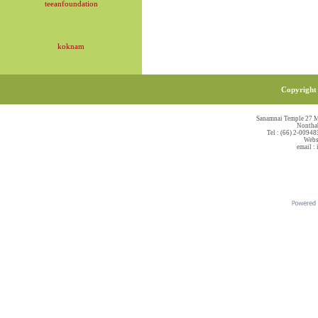
teeanfoundation
koknam
Copyright 
Sanamnai Temple 27 M
Nonthab
Tel : (66) 2-00948
Webs
email :