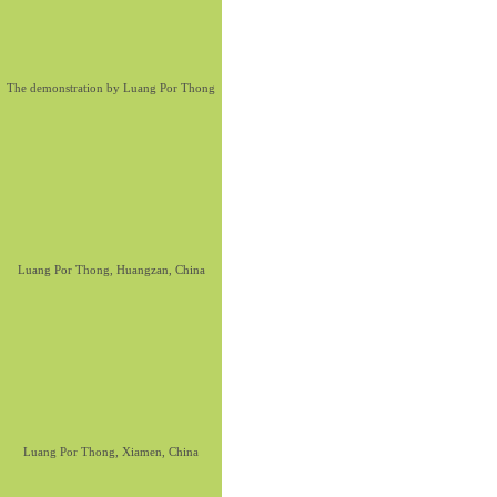
The demonstration by Luang Por Thong
Luang Por Thong, Huangzan, China
Luang Por Thong, Xiamen, China