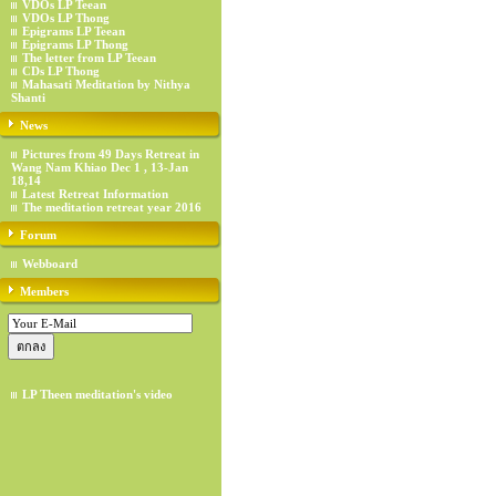
VDOs LP Teean
VDOs LP Thong
Epigrams LP Teean
Epigrams LP Thong
The letter from LP Teean
CDs LP Thong
Mahasati Meditation by Nithya
Shanti
News
Pictures from 49 Days Retreat in
Wang Nam Khiao Dec 1 , 13-Jan
18,14
Latest Retreat Information
The meditation retreat year 2016
Forum
Webboard
Members
LP Theen meditation's video