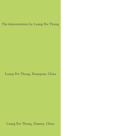
The demonstration by Luang Por Thong
Luang Por Thong, Huangzan, China
Luang Por Thong, Xiamen, China