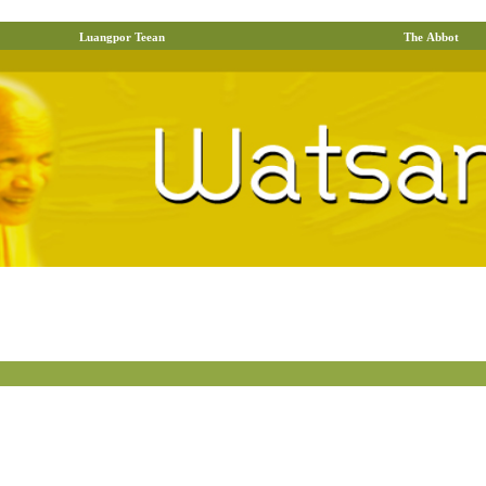
Luangpor Teean
The Abbot