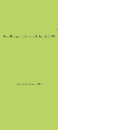
>
Rebuilding of the natural church 2009
the past view 2003