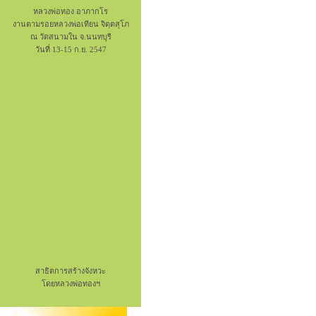
หลวงพ่อทอง อาภากโร
งานตามรอยหลวงพ่อเทียน จิตฺตสุโภ
ณ วัดสนามใน จ.นนทบุรี
วันที่ 13-15 ก.ย. 2547
สาธิตการสร้างจังหวะ
โดยหลวงพ่อทองฯ