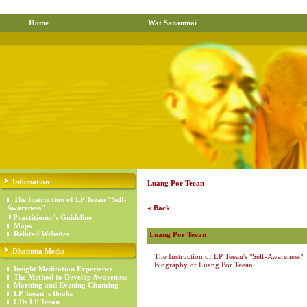
Home
Wat Sanamnai
Infomation
Luang Por Teean
The Instruction of LP Teean "Self-
Awareness"
« Back
Practitioner's Guideline
Maps
Related Websites
Luang Por Teean
Dhamma Media
The Instruction of LP Teean's "Self-Awareness"
Biography of Luang Por Teean
Insight Meditation Experience
The Method to Develop Awareness
Morning and Evening Chanting
LP Teean 's Books
CDs LP Teean