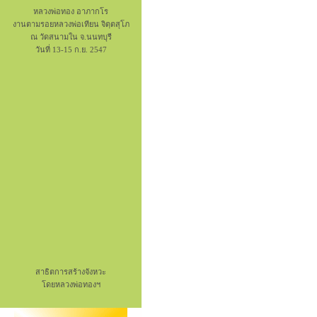
หลวงพ่อทอง อาภากโร
งานตามรอยหลวงพ่อเทียน จิตฺตสุโภ
ณ วัดสนามใน จ.นนทบุรี
วันที่ 13-15 ก.ย. 2547
สาธิตการสร้างจังหวะ
โดยหลวงพ่อทองฯ