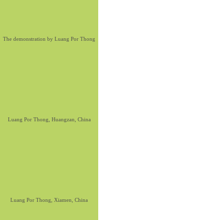
The demonstration by Luang Por Thong
Luang Por Thong, Huangzan, China
Luang Por Thong, Xiamen, China