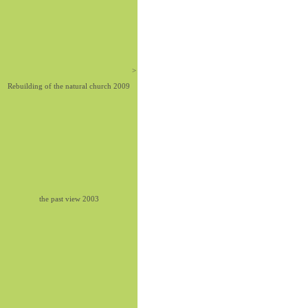
>
Rebuilding of the natural church 2009
the past view 2003