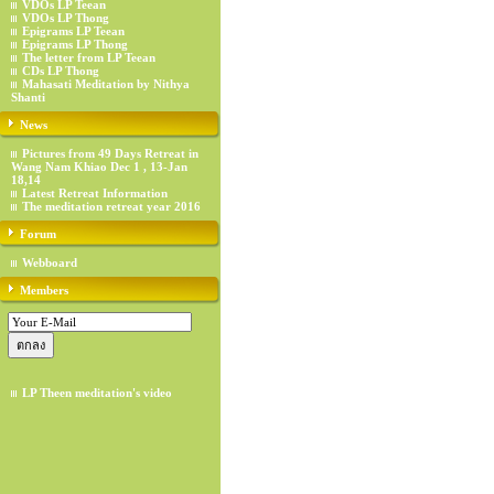
VDOs LP Teean
VDOs LP Thong
Epigrams LP Teean
Epigrams LP Thong
The letter from LP Teean
CDs LP Thong
Mahasati Meditation by Nithya
Shanti
News
Pictures from 49 Days Retreat in
Wang Nam Khiao Dec 1 , 13-Jan
18,14
Latest Retreat Information
The meditation retreat year 2016
Forum
Webboard
Members
LP Theen meditation's video