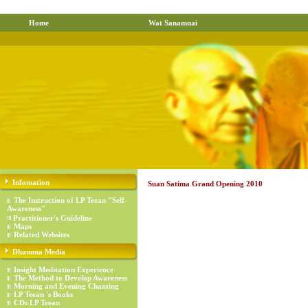
Home
Wat Sanamnai
Infomation
Suan Satima Grand Opening 2010
The Instruction of LP Teean "Self-
Awareness"
Practitioner's Guideline
Maps
Related Websites
Dhamma Media
Insight Meditation Experience
The Method to Develop Awareness
Morning and Evening Chanting
LP Teean 's Books
CDs LP Teean