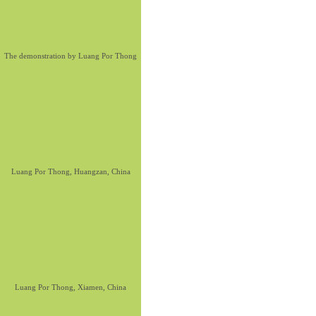
The demonstration by Luang Por Thong
Luang Por Thong, Huangzan, China
Luang Por Thong, Xiamen, China