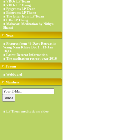
VDOs LP Teean
VDOs LP Thong
Epigrams LP Teean
Epigrams LP Thong
The letter from LP Teean
CDs LP Thong
Mahasati Meditation by Nithya
Shanti
News
Pictures from 49 Days Retreat in
Wang Nam Khiao Dec 1 , 13-Jan
18,14
Latest Retreat Information
The meditation retreat year 2016
Forum
Webboard
Members
LP Theen meditation's video