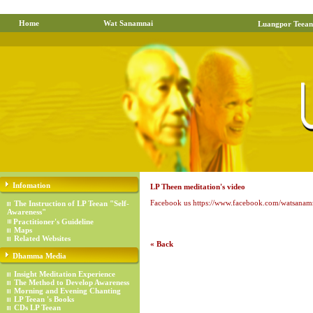
Home
Wat Sanamnai
Luangpor Teean
Infomation
LP Theen meditation's video
Facebook us https://www.facebook.com/watsanam
The Instruction of LP Teean "Self-
Awareness"
Practitioner's Guideline
Maps
Related Websites
« Back
Dhamma Media
Insight Meditation Experience
The Method to Develop Awareness
Morning and Evening Chanting
LP Teean 's Books
CDs LP Teean