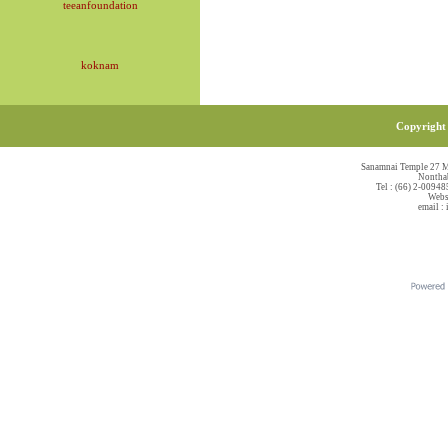
teeanfoundation
koknam
Copyright 
Sanamnai Temple 27 M
Nonthab
Tel : (66) 2-00948
Webs
email :