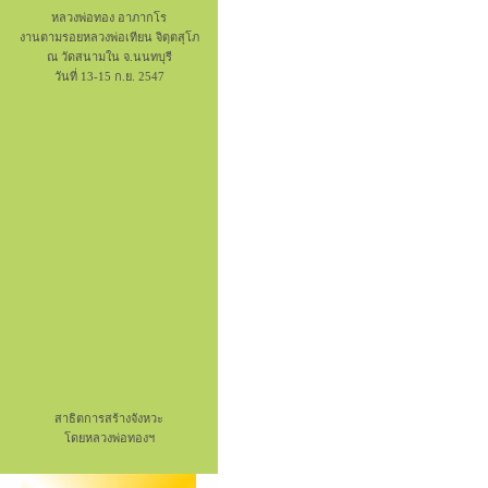
หลวงพ่อทอง อาภากโร
งานตามรอยหลวงพ่อเทียน จิตฺตสุโภ
ณ วัดสนามใน จ.นนทบุรี
วันที่ 13-15 ก.ย. 2547
สาธิตการสร้างจังหวะ
โดยหลวงพ่อทองฯ