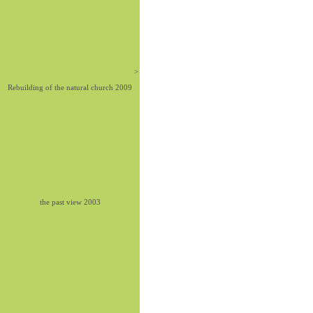
>
Rebuilding of the natural church 2009
the past view 2003