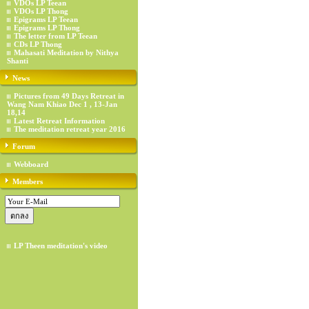
VDOs LP Teean
VDOs LP Thong
Epigrams LP Teean
Epigrams LP Thong
The letter from LP Teean
CDs LP Thong
Mahasati Meditation by Nithya
Shanti
News
Pictures from 49 Days Retreat in
Wang Nam Khiao Dec 1 , 13-Jan
18,14
Latest Retreat Information
The meditation retreat year 2016
Forum
Webboard
Members
LP Theen meditation's video