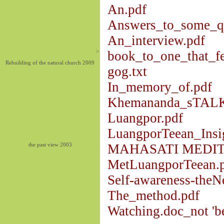
An.pdf
Answers_to_some_qu
An_interview.pdf
>
book_to_one_that_fe
Rebuilding of the natural church 2009
gog.txt
In_memory_of.pdf
Khemananda_sTALK
Luangpor.pdf
LuangporTeean_Insi
the past view 2003
MAHASATI MEDITA
MetLuangporTeean.
Self-awareness-theN
The_method.pdf
Watching.doc_not 'be