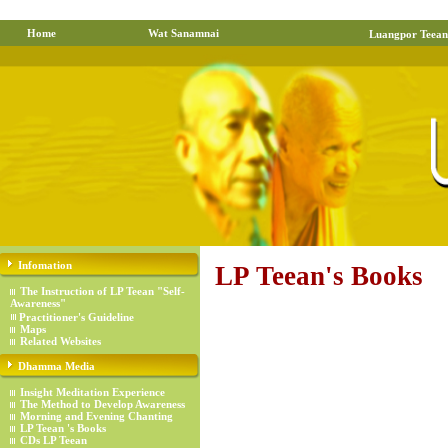
Home
Wat Sanamnai
Luangpor Teean
Infomation
LP Teean's Books
The Instruction of LP Teean "Self-
Awareness"
Practitioner's Guideline
Maps
Related Websites
Dhamma Media
Insight Meditation Experience
The Method to Develop Awareness
Morning and Evening Chanting
LP Teean 's Books
CDs LP Teean