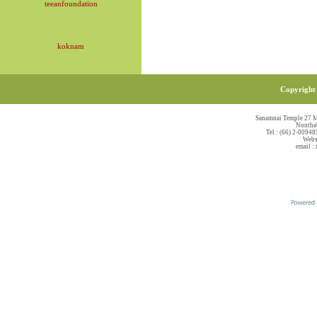
teeanfoundation
koknam
Copyright 
Sanamnai Temple 27 M
Nonthab
Tel : (66) 2-00948
Webs
email :