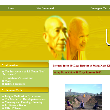
Home
Wat Sanamnai
Luangpor Teean
Infomation
Pictures from 49 Days Retreat in Wang Nam Kh
The Instruction of LP Teean "Self-
Wang Nam Khiao 49 Days Retreat 2013
Awareness"
Practitioner's Guideline
Maps
Related Websites
Dhamma Media
Insight Meditation Experience
The Method to Develop Awareness
Morning and Evening Chanting
LP Teean 's Books
CDs LP Teean