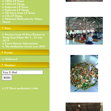
VDOs LP Teean
VDOs LP Thong
Epigrams LP Teean
Epigrams LP Thong
The letter from LP Teean
CDs LP Thong
Mahasati Meditation by Nithya
Shanti
News
Pictures from 49 Days Retreat in
Wang Nam Khiao Dec 1 , 13-Jan
18,14
Latest Retreat Information
The meditation retreat year 2016
Forum
Webboard
Members
LP Theen meditation's video