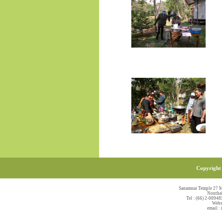
Copyright 
Sanamnai Temple 27 M
Nonthab
Tel : (66) 2-00948
Webs
email :