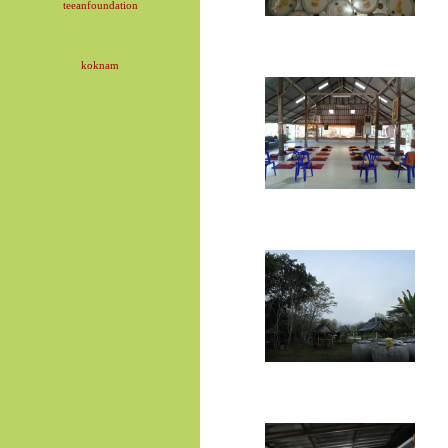
teeanfoundation
koknam