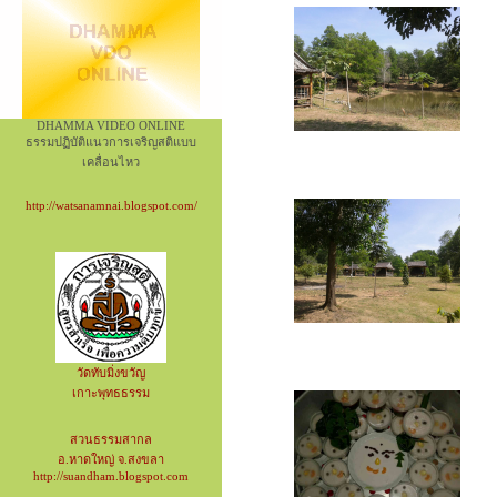
DHAMMA VIDEO ONLINE
ธรรมปฏิบัติแนวการเจริญสติแบบ
เคลื่อนไหว
http://watsanamnai.blogspot.com/
วัดทับมิ่งขวัญ
เกาะพุทธธรรม
สวนธรรมสากล
อ.หาดใหญ่ จ.สงขลา
http://suandham.blogspot.com